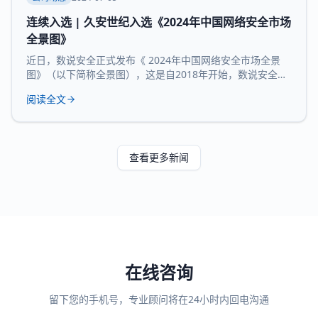
连续入选 | 久安世纪入选《2024年中国网络安全市场
全景图》
近日，数说安全正式发布《 2024年中国网络安全市场全景
图》（以下简称全景图），这是自2018年开始，数说安全发
布的第七版全景图。 久安世纪 凭借 在网络安全领域的技术
阅读全文
沉淀、服务经验和长时间的市场验证，再度 入选 全景图安全
办公空间和 运维审计堡垒机 两大核心 领域 。 数说安全作为
网络安全领域的研究机构，始终贯彻数据驱动的研究理念，
致力于提供客观、科学的市
查看更多新闻
在线咨询
留下您的手机号，专业顾问将在24小时内回电沟通