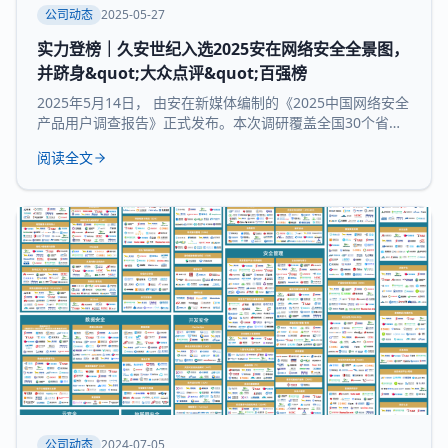
公司动态
2025-05-27
实力登榜｜久安世纪入选2025安在网络安全全景图，
并跻身&quot;大众点评&quot;百强榜
2025年5月14日， 由安在新媒体编制的《2025中国网络安全
产品用户调查报告》正式发布。本次调研覆盖全国30个省市
及自治区的3754家企业和机构，并持续推出“中国网络安全产
阅读全文
品用户大众点评全景图”“中国网络安全百强榜”等核心内容，
为行业提供来自“甲方”视角的深度参考。 本次报告所研究 九
大核心领域：数据与隐私安全、业务与应用安全、信创产
品、安全服务、通用网
公司动态
2024-07-05