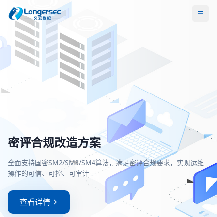
密评合规改造方案
一站式等保安全解决方案
两高一弱安全解决方案
零信任安全接入解决方案
全面支持国密SM2/SM3/SM4算法，满足密评合规要求，实现运维
覆盖定级、备案、整改、测评全流程，助力企业快速、低成本通
聚焦高危漏洞、高危端口和弱口令治理，构建主动防御与持续监
基于零信任架构实现身份验证与动态授权，确保每一次访问都经
操作的可信、可控、可审计
等级保护测评，满足等保2.0合规要求
的安全防护体系
严格验证和持续评估
查看详情
查看详情
查看详情
查看详情