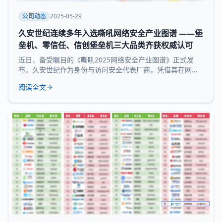
公司动态
2025-05-29
久安世纪连续多年入选嘶吼网络安全产业图谱 ——堡
垒机、零信任、信创堡垒机三大品类齐获权威认可
近日，备受瞩目的《嘶吼2025网络安全产业图谱》正式发
布。久安世纪作为身份与访问安全代表厂商，凭借其在网络
安全领域的深厚积累和持续精益求精荣耀登榜，实力入选 堡
阅读全文
垒机、零信任、信创堡垒机 三大细分领域，再次展现了领先
的技术实力和全面的产品布局。 《嘶吼 2025网络安全产业
图谱》凭借深入的调研、专业的分析，全景式展现网络安全
产业的最新态势，挖掘潜在发展机遇，为