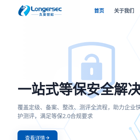
首页
关于我们
密评合规改造方案
一站式等保安全解
两高一弱安全解决
零信任安全接入解
全面支持国密SM2/SM3/SM4算法，满足密评
覆盖定级、备案、整改、测评全流程，助力企
聚焦高危漏洞、高危端口和弱口令治理，构建
基于零信任架构实现身份验证与动态授权，确
可信、可控、可审计
护测评，满足等保2.0合规要求
防护体系
证和持续评估
查看详情
查看详情
查看详情
查看详情