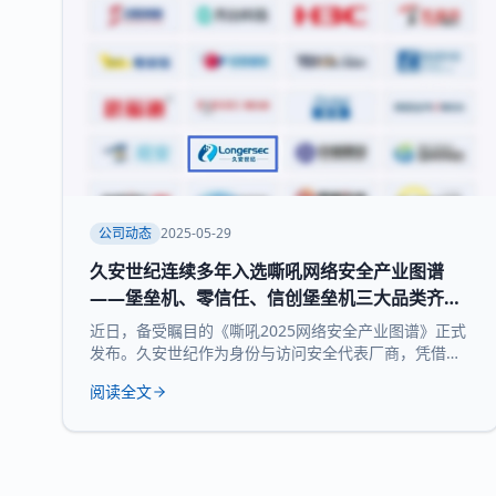
公司动态
2025-05-29
久安世纪连续多年入选嘶吼网络安全产业图谱
——堡垒机、零信任、信创堡垒机三大品类齐获
权威认可
近日，备受瞩目的《嘶吼2025网络安全产业图谱》正式
发布。久安世纪作为身份与访问安全代表厂商，凭借其
在网络安全领域的深厚积累和持续精益求精荣耀登榜，
阅读全文
实力入选 堡垒机、零信任、信创堡垒机 三大细分领域，
再次展现了领先的技术实力和全面的产品布局。 《嘶吼
2025网络安全产业图谱》凭借深入的调研、专业的分
析，全景式展现网络安全产业的最新态势，挖掘潜在发
展机遇，为