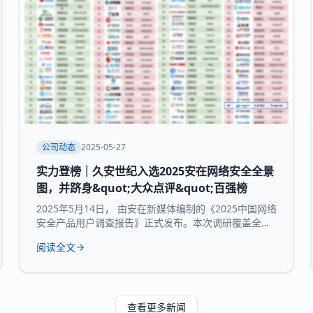
公司动态
2025-05-27
实力登榜｜久安世纪入选2025安在网络安全全景
图，并跻身&quot;大众点评&quot;百强榜
2025年5月14日， 由安在新媒体编制的《2025中国网络
安全产品用户调查报告》正式发布。本次调研覆盖全国
30个省市及自治区的3754家企业和机构，并持续推出
阅读全文
“中国网络安全产品用户大众点评全景图”“中国网络安全
百强榜”等核心内容，为行业提供来自“甲方”视角的深度
参考。 本次报告所研究 九大核心领域：数据与隐私安
全、业务与应用安全、信创产品、安全服务、通用网
查看更多新闻