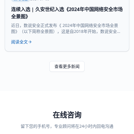
连续入选 | 久安世纪入选《2024年中国网络安全市场
全景图》
近日，数说安全正式发布《 2024年中国网络安全市场全景
图》（以下简称全景图），这是自2018年开始，数说安全发
布的第七版全景图。 久安世纪 凭借 在网络安全领域的技术
阅读全文
沉淀、服务经验和长时间的市场验证，再度 入选 全景图安全
办公空间和 运维审计堡垒机 两大核心 领域 。 数说安全作为
网络安全领域的研究机构，始终贯彻数据驱动的研究理念，
致力于提供客观、科学的市
查看更多新闻
在线咨询
留下您的手机号，专业顾问将在24小时内回电沟通