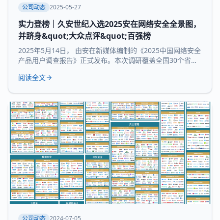
公司动态
2025-05-27
实力登榜｜久安世纪入选2025安在网络安全全景图，
并跻身&quot;大众点评&quot;百强榜
2025年5月14日， 由安在新媒体编制的《2025中国网络安全
产品用户调查报告》正式发布。本次调研覆盖全国30个省市
及自治区的3754家企业和机构，并持续推出“中国网络安全产
阅读全文
品用户大众点评全景图”“中国网络安全百强榜”等核心内容，
为行业提供来自“甲方”视角的深度参考。 本次报告所研究 九
大核心领域：数据与隐私安全、业务与应用安全、信创产
品、安全服务、通用网
公司动态
2024-07-05