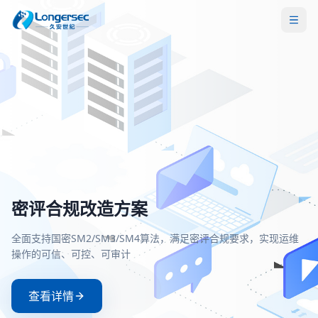
密评合规改造方案
一站式等保安全解决方案
两高一弱安全解决方案
零信任安全接入解决方案
全面支持国密SM2/SM3/SM4算法，满足密评合规要求，实现运维
覆盖定级、备案、整改、测评全流程，助力企业快速、低成本通
聚焦高危漏洞、高危端口和弱口令治理，构建主动防御与持续监
基于零信任架构实现身份验证与动态授权，确保每一次访问都经
操作的可信、可控、可审计
等级保护测评，满足等保2.0合规要求
的安全防护体系
严格验证和持续评估
查看详情
查看详情
查看详情
查看详情