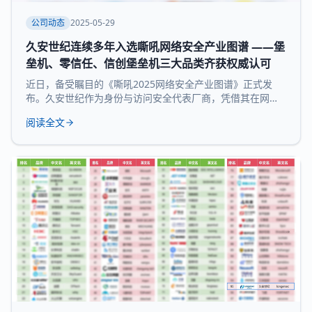
公司动态
2025-05-29
久安世纪连续多年入选嘶吼网络安全产业图谱 ——堡
垒机、零信任、信创堡垒机三大品类齐获权威认可
近日，备受瞩目的《嘶吼2025网络安全产业图谱》正式发
布。久安世纪作为身份与访问安全代表厂商，凭借其在网络
安全领域的深厚积累和持续精益求精荣耀登榜，实力入选 堡
阅读全文
垒机、零信任、信创堡垒机 三大细分领域，再次展现了领先
的技术实力和全面的产品布局。 《嘶吼 2025网络安全产业
图谱》凭借深入的调研、专业的分析，全景式展现网络安全
产业的最新态势，挖掘潜在发展机遇，为