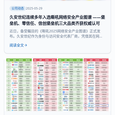
公司动态
2025-05-29
久安世纪连续多年入选嘶吼网络安全产业图谱 ——堡
垒机、零信任、信创堡垒机三大品类齐获权威认可
近日，备受瞩目的《嘶吼2025网络安全产业图谱》正式发
布。久安世纪作为身份与访问安全代表厂商，凭借其在网络
安全领域的深厚积累和持续精益求精荣耀登榜，实力入选 堡
阅读全文
垒机、零信任、信创堡垒机 三大细分领域，再次展现了领先
的技术实力和全面的产品布局。 《嘶吼 2025网络安全产业
图谱》凭借深入的调研、专业的分析，全景式展现网络安全
产业的最新态势，挖掘潜在发展机遇，为