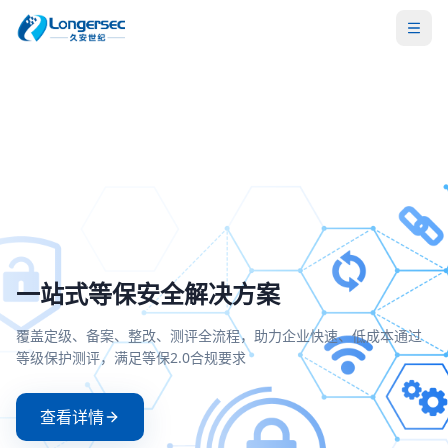
密评合规改造方案
一站式等保安全解决方案
两高一弱安全解决方案
零信任安全接入解决方案
全面支持国密SM2/SM3/SM4算法，满足密评合规要求，实现运维
覆盖定级、备案、整改、测评全流程，助力企业快速、低成本通
聚焦高危漏洞、高危端口和弱口令治理，构建主动防御与持续监
基于零信任架构实现身份验证与动态授权，确保每一次访问都经
操作的可信、可控、可审计
等级保护测评，满足等保2.0合规要求
的安全防护体系
严格验证和持续评估
查看详情
查看详情
查看详情
查看详情