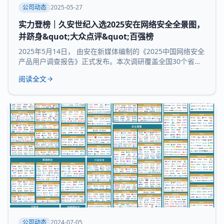
公司动态
2025-05-27
实力登榜｜久安世纪入选2025安在网络安全全景图，
并跻身&quot;大众点评&quot;百强榜
2025年5月14日， 由安在新媒体编制的《2025中国网络安全
产品用户调查报告》正式发布。本次调研覆盖全国30个省市
及自治区的3754家企业和机构，并持续推出“中国网络安全产
阅读全文
品用户大众点评全景图”“中国网络安全百强榜”等核心内容，
为行业提供来自“甲方”视角的深度参考。 本次报告所研究 九
大核心领域：数据与隐私安全、业务与应用安全、信创产
品、安全服务、通用网
公司动态
2024-07-05