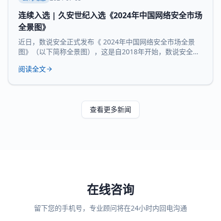
连续入选 | 久安世纪入选《2024年中国网络安全市场
全景图》
近日，数说安全正式发布《 2024年中国网络安全市场全景
图》（以下简称全景图），这是自2018年开始，数说安全发
布的第七版全景图。 久安世纪 凭借 在网络安全领域的技术
阅读全文
沉淀、服务经验和长时间的市场验证，再度 入选 全景图安全
办公空间和 运维审计堡垒机 两大核心 领域 。 数说安全作为
网络安全领域的研究机构，始终贯彻数据驱动的研究理念，
致力于提供客观、科学的市
查看更多新闻
在线咨询
留下您的手机号，专业顾问将在24小时内回电沟通