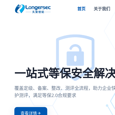
首页
关于我们
一站式等保安全解
密评合规改造方案
两高一弱安全解决
零信任安全接入解
覆盖定级、备案、整改、测评全流程，助力企业
全面支持国密SM2/SM3/SM4算法，满足密
聚焦高危漏洞、高危端口和弱口令治理，构建
基于零信任架构实现身份验证与动态授权，确
护测评，满足等保2.0合规要求
可信、可控、可审计
防护体系
证和持续评估
查看详情
查看详情
查看详情
查看详情