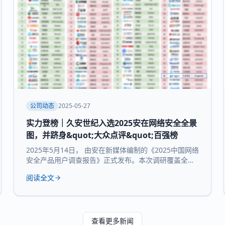
公司动态
2025-05-27
实力登榜｜久安世纪入选2025安在网络安全全景
图，并跻身&quot;大众点评&quot;百强榜
2025年5月14日， 由安在新媒体编制的《2025中国网络
安全产品用户调查报告》正式发布。本次调研覆盖全国
30个省市及自治区的3754家企业和机构，并持续推出
阅读全文
“中国网络安全产品用户大众点评全景图”“中国网络安全
百强榜”等核心内容，为行业提供来自“甲方”视角的深度
参考。 本次报告所研究 九大核心领域：数据与隐私安
全、业务与应用安全、信创产品、安全服务、通用网
查看更多新闻