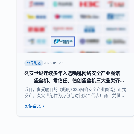
公司动态
2025-05-29
久安世纪连续多年入选嘶吼网络安全产业图谱
——堡垒机、零信任、信创堡垒机三大品类齐获
权威认可
近日，备受瞩目的《嘶吼2025网络安全产业图谱》正式
发布。久安世纪作为身份与访问安全代表厂商，凭借其
在网络安全领域的深厚积累和持续精益求精荣耀登榜，
阅读全文
实力入选 堡垒机、零信任、信创堡垒机 三大细分领域，
再次展现了领先的技术实力和全面的产品布局。 《嘶吼
2025网络安全产业图谱》凭借深入的调研、专业的分
析，全景式展现网络安全产业的最新态势，挖掘潜在发
展机遇，为