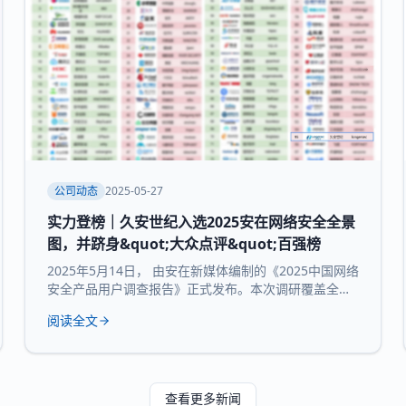
公司动态
2025-05-27
实力登榜｜久安世纪入选2025安在网络安全全景
图，并跻身&quot;大众点评&quot;百强榜
2025年5月14日， 由安在新媒体编制的《2025中国网络
安全产品用户调查报告》正式发布。本次调研覆盖全国
30个省市及自治区的3754家企业和机构，并持续推出
阅读全文
“中国网络安全产品用户大众点评全景图”“中国网络安全
百强榜”等核心内容，为行业提供来自“甲方”视角的深度
参考。 本次报告所研究 九大核心领域：数据与隐私安
全、业务与应用安全、信创产品、安全服务、通用网
查看更多新闻