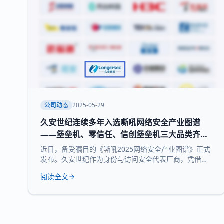
公司动态
2025-05-29
久安世纪连续多年入选嘶吼网络安全产业图谱
——堡垒机、零信任、信创堡垒机三大品类齐获
权威认可
近日，备受瞩目的《嘶吼2025网络安全产业图谱》正式
发布。久安世纪作为身份与访问安全代表厂商，凭借其
在网络安全领域的深厚积累和持续精益求精荣耀登榜，
阅读全文
实力入选 堡垒机、零信任、信创堡垒机 三大细分领域，
再次展现了领先的技术实力和全面的产品布局。 《嘶吼
2025网络安全产业图谱》凭借深入的调研、专业的分
析，全景式展现网络安全产业的最新态势，挖掘潜在发
展机遇，为