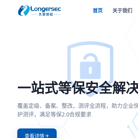
首页
关于我们
密评合规改造方案
一站式等保安全解
两高一弱安全解决
零信任安全接入解
全面支持国密SM2/SM3/SM4算法，满足密评
覆盖定级、备案、整改、测评全流程，助力企
聚焦高危漏洞、高危端口和弱口令治理，构建
基于零信任架构实现身份验证与动态授权，确
可信、可控、可审计
护测评，满足等保2.0合规要求
防护体系
证和持续评估
查看详情
查看详情
查看详情
查看详情