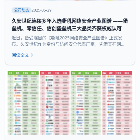
公司动态
2025-05-29
久安世纪连续多年入选嘶吼网络安全产业图谱 ——堡
垒机、零信任、信创堡垒机三大品类齐获权威认可
近日，备受瞩目的《嘶吼2025网络安全产业图谱》正式发
布。久安世纪作为身份与访问安全代表厂商，凭借其在网络
安全领域的深厚积累和持续精益求精荣耀登榜，实力入选 堡
阅读全文
垒机、零信任、信创堡垒机 三大细分领域，再次展现了领先
的技术实力和全面的产品布局。 《嘶吼 2025网络安全产业
图谱》凭借深入的调研、专业的分析，全景式展现网络安全
产业的最新态势，挖掘潜在发展机遇，为