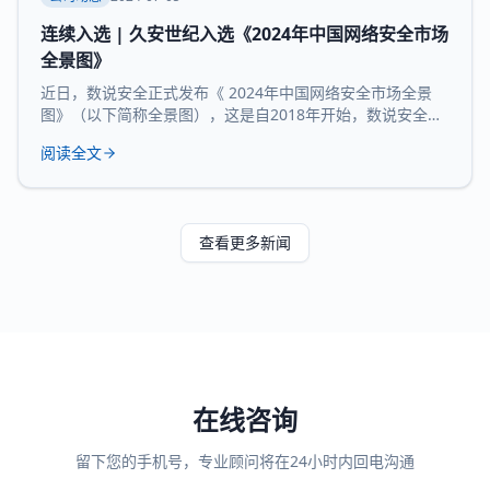
连续入选 | 久安世纪入选《2024年中国网络安全市场
全景图》
近日，数说安全正式发布《 2024年中国网络安全市场全景
图》（以下简称全景图），这是自2018年开始，数说安全发
布的第七版全景图。 久安世纪 凭借 在网络安全领域的技术
阅读全文
沉淀、服务经验和长时间的市场验证，再度 入选 全景图安全
办公空间和 运维审计堡垒机 两大核心 领域 。 数说安全作为
网络安全领域的研究机构，始终贯彻数据驱动的研究理念，
致力于提供客观、科学的市
查看更多新闻
在线咨询
留下您的手机号，专业顾问将在24小时内回电沟通