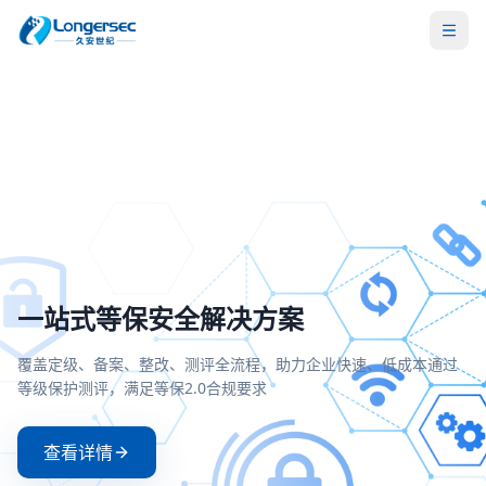
密评合规改造方案
一站式等保安全解决方案
两高一弱安全解决方案
零信任安全接入解决方案
全面支持国密SM2/SM3/SM4算法，满足密评合规要求，实现运维
覆盖定级、备案、整改、测评全流程，助力企业快速、低成本通
聚焦高危漏洞、高危端口和弱口令治理，构建主动防御与持续监
基于零信任架构实现身份验证与动态授权，确保每一次访问都经
操作的可信、可控、可审计
等级保护测评，满足等保2.0合规要求
的安全防护体系
严格验证和持续评估
查看详情
查看详情
查看详情
查看详情