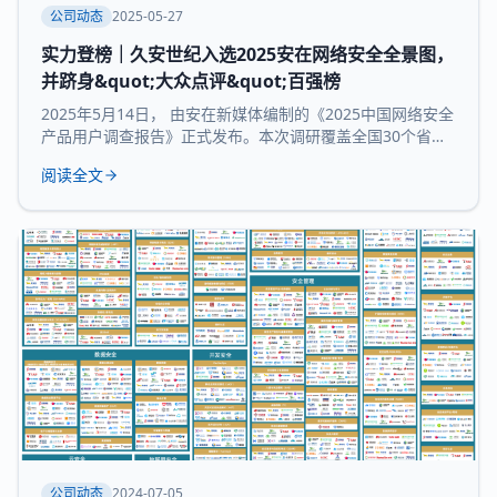
公司动态
2025-05-27
实力登榜｜久安世纪入选2025安在网络安全全景图，
并跻身&quot;大众点评&quot;百强榜
2025年5月14日， 由安在新媒体编制的《2025中国网络安全
产品用户调查报告》正式发布。本次调研覆盖全国30个省市
及自治区的3754家企业和机构，并持续推出“中国网络安全产
阅读全文
品用户大众点评全景图”“中国网络安全百强榜”等核心内容，
为行业提供来自“甲方”视角的深度参考。 本次报告所研究 九
大核心领域：数据与隐私安全、业务与应用安全、信创产
品、安全服务、通用网
公司动态
2024-07-05