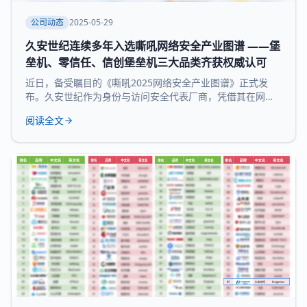
公司动态
2025-05-29
久安世纪连续多年入选嘶吼网络安全产业图谱 ——堡
垒机、零信任、信创堡垒机三大品类齐获权威认可
近日，备受瞩目的《嘶吼2025网络安全产业图谱》正式发
布。久安世纪作为身份与访问安全代表厂商，凭借其在网络
安全领域的深厚积累和持续精益求精荣耀登榜，实力入选 堡
阅读全文
垒机、零信任、信创堡垒机 三大细分领域，再次展现了领先
的技术实力和全面的产品布局。 《嘶吼 2025网络安全产业
图谱》凭借深入的调研、专业的分析，全景式展现网络安全
产业的最新态势，挖掘潜在发展机遇，为