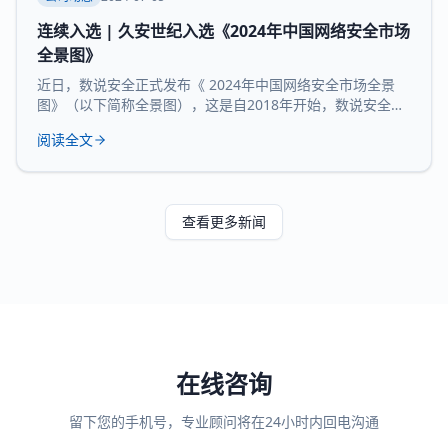
连续入选 | 久安世纪入选《2024年中国网络安全市场
全景图》
近日，数说安全正式发布《 2024年中国网络安全市场全景
图》（以下简称全景图），这是自2018年开始，数说安全发
布的第七版全景图。 久安世纪 凭借 在网络安全领域的技术
阅读全文
沉淀、服务经验和长时间的市场验证，再度 入选 全景图安全
办公空间和 运维审计堡垒机 两大核心 领域 。 数说安全作为
网络安全领域的研究机构，始终贯彻数据驱动的研究理念，
致力于提供客观、科学的市
查看更多新闻
在线咨询
留下您的手机号，专业顾问将在24小时内回电沟通