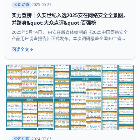
公司动态
2025-05-27
实力登榜｜久安世纪入选2025安在网络安全全景图，
并跻身&quot;大众点评&quot;百强榜
2025年5月14日， 由安在新媒体编制的《2025中国网络安全
产品用户调查报告》正式发布。本次调研覆盖全国30个省市
及自治区的3754家企业和机构，并持续推出“中国网络安全产
阅读全文
品用户大众点评全景图”“中国网络安全百强榜”等核心内容，
为行业提供来自“甲方”视角的深度参考。 本次报告所研究 九
大核心领域：数据与隐私安全、业务与应用安全、信创产
品、安全服务、通用网
公司动态
2024-07-05