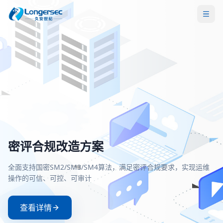
密评合规改造方案
一站式等保安全解决方案
两高一弱安全解决方案
零信任安全接入解决方案
全面支持国密SM2/SM3/SM4算法，满足密评合规要求，实现运维
覆盖定级、备案、整改、测评全流程，助力企业快速、低成本通
聚焦高危漏洞、高危端口和弱口令治理，构建主动防御与持续监
基于零信任架构实现身份验证与动态授权，确保每一次访问都经
操作的可信、可控、可审计
等级保护测评，满足等保2.0合规要求
的安全防护体系
严格验证和持续评估
查看详情
查看详情
查看详情
查看详情