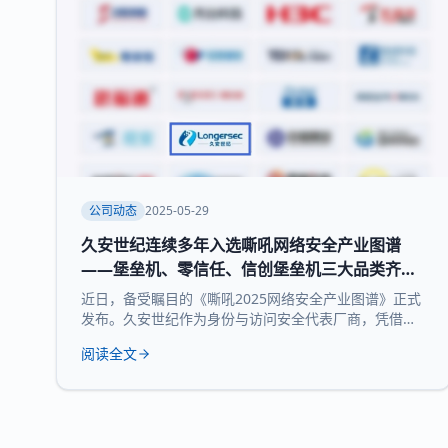
公司动态
2025-05-29
久安世纪连续多年入选嘶吼网络安全产业图谱
——堡垒机、零信任、信创堡垒机三大品类齐获
权威认可
近日，备受瞩目的《嘶吼2025网络安全产业图谱》正式
发布。久安世纪作为身份与访问安全代表厂商，凭借其
在网络安全领域的深厚积累和持续精益求精荣耀登榜，
阅读全文
实力入选 堡垒机、零信任、信创堡垒机 三大细分领域，
再次展现了领先的技术实力和全面的产品布局。 《嘶吼
2025网络安全产业图谱》凭借深入的调研、专业的分
析，全景式展现网络安全产业的最新态势，挖掘潜在发
展机遇，为