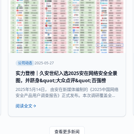
公司动态
2025-05-27
实力登榜｜久安世纪入选2025安在网络安全全景
图，并跻身&quot;大众点评&quot;百强榜
2025年5月14日， 由安在新媒体编制的《2025中国网络
安全产品用户调查报告》正式发布。本次调研覆盖全国
30个省市及自治区的3754家企业和机构，并持续推出
阅读全文
“中国网络安全产品用户大众点评全景图”“中国网络安全
百强榜”等核心内容，为行业提供来自“甲方”视角的深度
参考。 本次报告所研究 九大核心领域：数据与隐私安
全、业务与应用安全、信创产品、安全服务、通用网
查看更多新闻