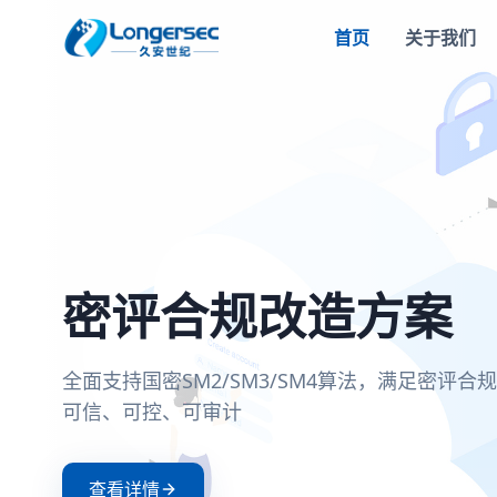
首页
关于我们
密评合规改造方案
一站式等保安全解
两高一弱安全解决
零信任安全接入解
全面支持国密SM2/SM3/SM4算法，满足密评
覆盖定级、备案、整改、测评全流程，助力企
聚焦高危漏洞、高危端口和弱口令治理，构建
基于零信任架构实现身份验证与动态授权，确
可信、可控、可审计
护测评，满足等保2.0合规要求
防护体系
证和持续评估
查看详情
查看详情
查看详情
查看详情