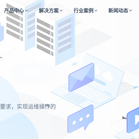
产品中心
解决方案
行业案例
新闻动态
决方案
方案
决方案
合规要求，实现运维操作的
业快速、低成本通过等级保
主动防御与持续监测的安全
保每一次访问都经过严格验