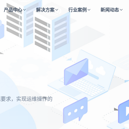
产品中心
解决方案
行业案例
新闻动态
决方案
方案
决方案
合规要求，实现运维操作的
业快速、低成本通过等级保
主动防御与持续监测的安全
保每一次访问都经过严格验