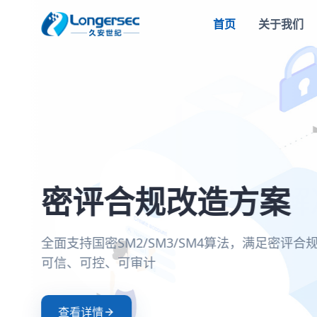
首页
关于我们
密评合规改造方案
一站式等保安全解
两高一弱安全解决
零信任安全接入解
全面支持国密SM2/SM3/SM4算法，满足密评
覆盖定级、备案、整改、测评全流程，助力企
聚焦高危漏洞、高危端口和弱口令治理，构建
基于零信任架构实现身份验证与动态授权，确
可信、可控、可审计
护测评，满足等保2.0合规要求
防护体系
证和持续评估
查看详情
查看详情
查看详情
查看详情