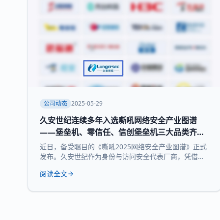
公司动态
2025-05-29
久安世纪连续多年入选嘶吼网络安全产业图谱
——堡垒机、零信任、信创堡垒机三大品类齐获
权威认可
近日，备受瞩目的《嘶吼2025网络安全产业图谱》正式
发布。久安世纪作为身份与访问安全代表厂商，凭借其
在网络安全领域的深厚积累和持续精益求精荣耀登榜，
阅读全文
实力入选 堡垒机、零信任、信创堡垒机 三大细分领域，
再次展现了领先的技术实力和全面的产品布局。 《嘶吼
2025网络安全产业图谱》凭借深入的调研、专业的分
析，全景式展现网络安全产业的最新态势，挖掘潜在发
展机遇，为