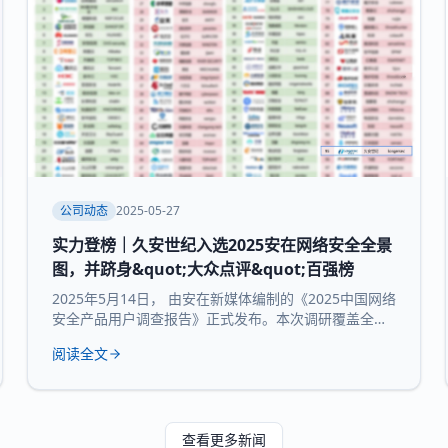
公司动态
2025-05-27
实力登榜｜久安世纪入选2025安在网络安全全景
图，并跻身&quot;大众点评&quot;百强榜
2025年5月14日， 由安在新媒体编制的《2025中国网络
安全产品用户调查报告》正式发布。本次调研覆盖全国
30个省市及自治区的3754家企业和机构，并持续推出
阅读全文
“中国网络安全产品用户大众点评全景图”“中国网络安全
百强榜”等核心内容，为行业提供来自“甲方”视角的深度
参考。 本次报告所研究 九大核心领域：数据与隐私安
全、业务与应用安全、信创产品、安全服务、通用网
查看更多新闻