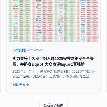
公司动态
2025-05-27
实力登榜｜久安世纪入选2025安在网络安全全景
图，并跻身&quot;大众点评&quot;百强榜
2025年5月14日， 由安在新媒体编制的《2025中国网络
安全产品用户调查报告》正式发布。本次调研覆盖全国
30个省市及自治区的3754家企业和机构，并持续推出
阅读全文
“中国网络安全产品用户大众点评全景图”“中国网络安全
百强榜”等核心内容，为行业提供来自“甲方”视角的深度
参考。 本次报告所研究 九大核心领域：数据与隐私安
全、业务与应用安全、信创产品、安全服务、通用网
查看更多新闻