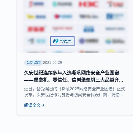
公司动态
2025-05-29
久安世纪连续多年入选嘶吼网络安全产业图谱
——堡垒机、零信任、信创堡垒机三大品类齐获
权威认可
近日，备受瞩目的《嘶吼2025网络安全产业图谱》正式
发布。久安世纪作为身份与访问安全代表厂商，凭借其
在网络安全领域的深厚积累和持续精益求精荣耀登榜，
阅读全文
实力入选 堡垒机、零信任、信创堡垒机 三大细分领域，
再次展现了领先的技术实力和全面的产品布局。 《嘶吼
2025网络安全产业图谱》凭借深入的调研、专业的分
析，全景式展现网络安全产业的最新态势，挖掘潜在发
展机遇，为