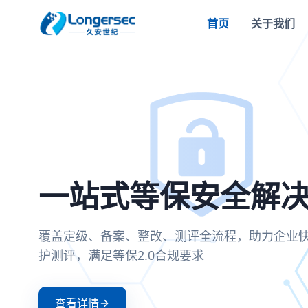
首页
关于我们
密评合规改造方案
一站式等保安全解
两高一弱安全解决
零信任安全接入解
全面支持国密SM2/SM3/SM4算法，满足密评
覆盖定级、备案、整改、测评全流程，助力企
聚焦高危漏洞、高危端口和弱口令治理，构建
基于零信任架构实现身份验证与动态授权，确
可信、可控、可审计
护测评，满足等保2.0合规要求
防护体系
证和持续评估
查看详情
查看详情
查看详情
查看详情