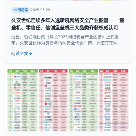
公司动态
2025-05-29
久安世纪连续多年入选嘶吼网络安全产业图谱 ——堡
垒机、零信任、信创堡垒机三大品类齐获权威认可
近日，备受瞩目的《嘶吼2025网络安全产业图谱》正式发
布。久安世纪作为身份与访问安全代表厂商，凭借其在网络
安全领域的深厚积累和持续精益求精荣耀登榜，实力入选 堡
阅读全文
垒机、零信任、信创堡垒机 三大细分领域，再次展现了领先
的技术实力和全面的产品布局。 《嘶吼 2025网络安全产业
图谱》凭借深入的调研、专业的分析，全景式展现网络安全
产业的最新态势，挖掘潜在发展机遇，为