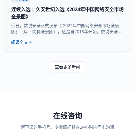
连续入选 | 久安世纪入选《2024年中国网络安全市场
全景图》
近日，数说安全正式发布《 2024年中国网络安全市场全景
图》（以下简称全景图），这是自2018年开始，数说安全发
布的第七版全景图。 久安世纪 凭借 在网络安全领域的技术
阅读全文
沉淀、服务经验和长时间的市场验证，再度 入选 全景图安全
办公空间和 运维审计堡垒机 两大核心 领域 。 数说安全作为
网络安全领域的研究机构，始终贯彻数据驱动的研究理念，
致力于提供客观、科学的市
查看更多新闻
在线咨询
留下您的手机号，专业顾问将在24小时内回电沟通