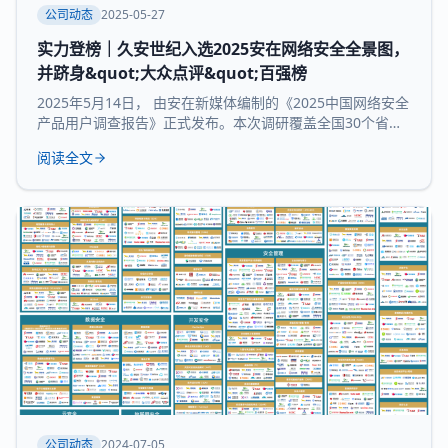
公司动态
2025-05-27
实力登榜｜久安世纪入选2025安在网络安全全景图，
并跻身&quot;大众点评&quot;百强榜
2025年5月14日， 由安在新媒体编制的《2025中国网络安全
产品用户调查报告》正式发布。本次调研覆盖全国30个省市
及自治区的3754家企业和机构，并持续推出“中国网络安全产
阅读全文
品用户大众点评全景图”“中国网络安全百强榜”等核心内容，
为行业提供来自“甲方”视角的深度参考。 本次报告所研究 九
大核心领域：数据与隐私安全、业务与应用安全、信创产
品、安全服务、通用网
公司动态
2024-07-05